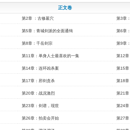
正文卷
第2章 ：古修墓穴
第3章
第5章：青城剑派的全面通缉
第6章
第8章：千岳剑宗
第9章
第11章：单身人士最喜欢的一集
第12
第14章：连环凶杀案
第15
第17章：邪剑贪杀
第18
第20章：战况激烈
第21
第23章：剑谱，现世
第24
第26章：拍卖会开始
第27章