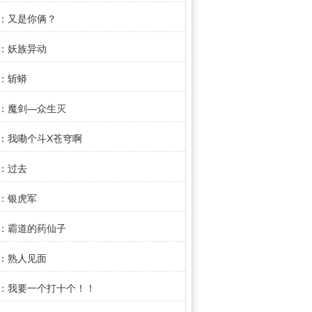
章：又是你俩？
章：妖族异动
章：斩蟒
章：魔剑—众生灭
章：我嘞个斗X苍穹啊
章：过去
章：银虎军
章：霸道的药仙子
章：熟人见面
章：我要一个打十个！！