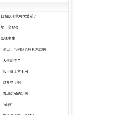
：自相残杀我可太爱看了
：地下交易会
：落魄书生
章：歪日，老别致长得真东西啊
章：天生剑体？
章：紫玉峰上紫玉宗
章：群贤毕至啊
章：青城剑派的到来
：“仙丹”