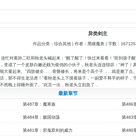
异类剑主
作品分类：综合其他 | 作者：
黑瞳魔兽
| 字数：16712
着孙二旺和秋老头喊起来：“醒了醒了！快过来看看！”听到孩子醒了
，变成了一个皮肤白嫩还颇为俊俏的小伙子，秋老头连连惊叹：“神了！
细大量起来。“四肢健全……骨骼修长，将来是个高个子……就是脆了点。
活，那不得生龙活虎！”看秋老头上下摸着孩子，一副爱不释手的样子，
不然晚上得睡外面了。”此言一出，秋老头立刻急了...
最新章节
第487章：魔寒族
第48
第484章：极国动荡
第48
第481章：邪鬼双剑的威力
第480