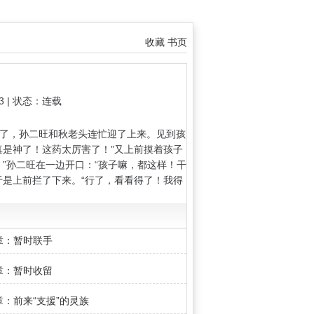
收藏
书页
53 | 状态：连载
，孙二旺和秋老头连忙迎了上来。见到孩
真是神了！这药太厉害了！”又上前摸着孩子
”孙二旺在一边开口：“孩子嘛，都这样！干
于是上前拦了下来。“行了，看看得了！我得
6章：暂时联手
3章：暂时收留
章：前来“支援”的灵族