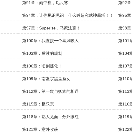
第91章：雨中雀，咫尺寒
第92
第94章：让你见识见识，什么叫超究武神霸斩！！
第95
第97章：Superise，马惹法克！
第98
第100章：我直接一个暴风吸入
第10
第103章：后续的规划
第10
第106章：顷刻炼化！
第10
第109章：南蛊宗黑蛊圣女
第11
第112章：第一次与妖族的相遇
第113
第115章：极乐宗
第11
第118章：熟人见面，分外眼红
第11
第121章：意外收获
第122