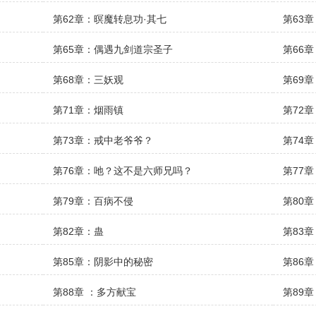
第62章：暝魔转息功·其七
第63
第65章：偶遇九剑道宗圣子
第66
第68章：三妖观
第69
第71章：烟雨镇
第72
第73章：戒中老爷爷？
第74
第76章：吔？这不是六师兄吗？
第77
第79章：百病不侵
第80
第82章：蛊
第83
第85章：阴影中的秘密
第86
第88章 ：多方献宝
第89