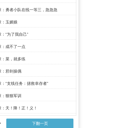
5章：勇者小队在线一等三，急急急
8章：玉媚娘
章：“为了我自己”
4章：成不了一点
7章：菜，就多练
0章：邪剑操偶
3章：“支线任务：拯救幸存者”
6章：狠狠军训
9章：天！降！正！义！
下翻一页