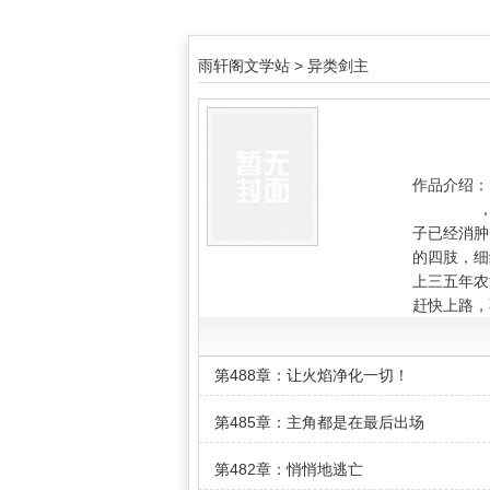
雨轩阁文学站
>
异类剑主
作品介绍：
，连忙对
子已经消肿
的四肢，细
上三五年农
赶快上路，
第488章：让火焰净化一切！
第485章：主角都是在最后出场
第482章：悄悄地逃亡