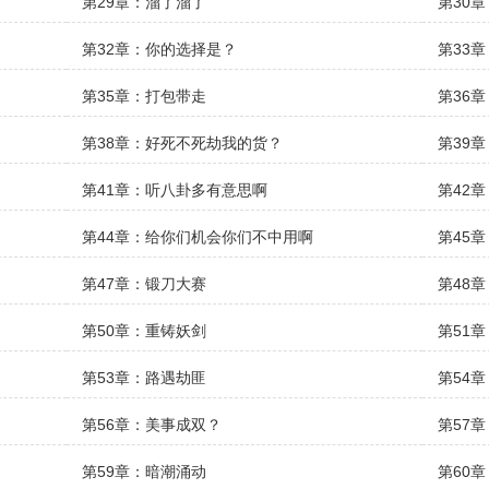
第29章：溜了溜了
第30
第32章：你的选择是？
第33
第35章：打包带走
第36
第38章：好死不死劫我的货？
第39
第41章：听八卦多有意思啊
第42
第44章：给你们机会你们不中用啊
第45
第47章：锻刀大赛
第48
第50章：重铸妖剑
第51
第53章：路遇劫匪
第54
第56章：美事成双？
第57
第59章：暗潮涌动
第60