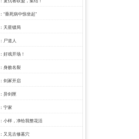
章：复仇者联盟，集结！
章：“垂死病中惊坐起”
章：天星镖局
章：尸道人
章：好戏开场！
章：身败名裂
章：剑冢开启
章：异剑匣
章：宁家
章：小样，净给我整花活
章：又见古修墓穴