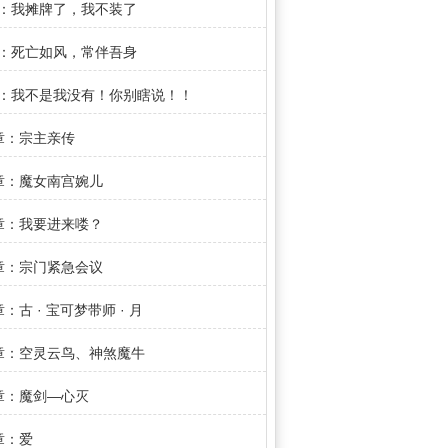
章：我摊牌了，我不装了
章：死亡如风，常伴吾身
章：我不是我没有！你别瞎说！！
1章：宗主亲传
4章：魔女南宫婉儿
7章：我要进来喽？
0章：宗门紧急会议
章：古 · 宝可梦带师 · 月
6章：空灵云鸟、神煞魔牛
9章：魔剑—心灭
章：爱